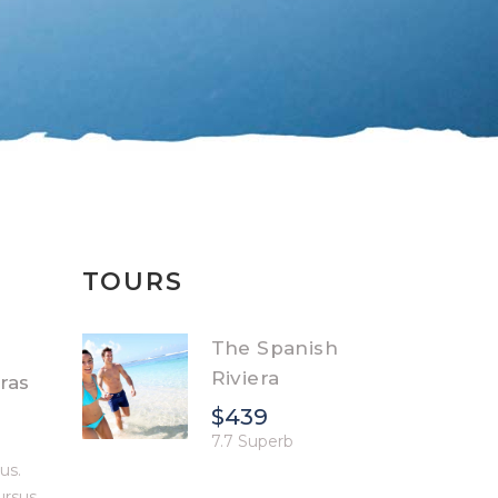
TOURS
The Spanish
Riviera
ras
$439
7.7 Superb
us.
ursus