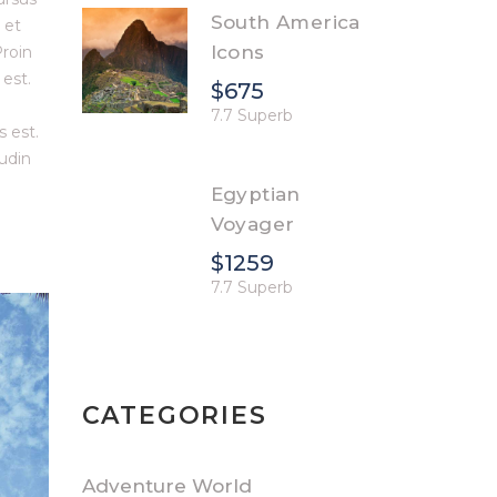
South America
 et
Icons
Proin
 est.
$675
7.7 Superb
s est.
tudin
Egyptian
Voyager
$1259
7.7 Superb
CATEGORIES
Adventure World