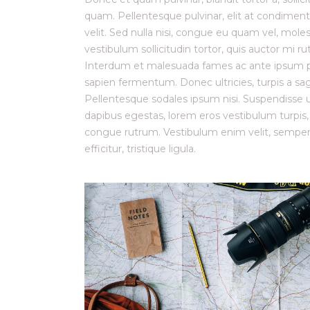
quam. Pellentesque pulvinar, elit at condiment
velit. Sed nulla nisi, congue eu quam vel, molest
vestibulum sollicitudin tortor, quis auctor mi 
Interdum et malesuada fames ac ante ipsum prim
sapien fermentum. Donec ultricies, turpis a sagi
Pellentesque sodales ipsum nisi. Suspendisse ul
dapibus egestas, lorem eros vestibulum turpis
congue rutrum. Vestibulum enim velit, semper h
efficitur, tristique ligula.