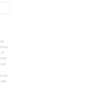
us.
ursus
 et
Proin
 est.
s est.
tudin