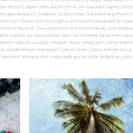
um dictum, sapien nibh auctor tortor, vel vulputate sapien tortor
ie gravida ipsum. Curabitur ut lacus vitae tellus lacinia pretium. 
rutrum non. Donec non eros eget purus lobortis imperdiet ac vitae
is in faucibus. Duis ultricies mi sed lorem blandit, non sodales
ttis suscipit, ex odio volutpat sem, vel molestie ligula enim variu
trices nulla eu volutpat volutpat. Nunc vestibulum, tortor sollici
, ac condimentum erat ipsum rutrum dolor. Donec blandit nisi ut
endrerit tristique non, malesuada auctor nulla. Nullam ac justo