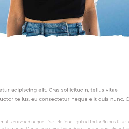
 adipiscing elit. Cras sollicitudin, tellus vitae
ctor tellus, eu consectetur neque elit quis nunc. C
enatis euismod neque. Duis eleifend ligula id tortor finibus faucib
citudin mauris. Donec orci enim, bibendum a augue quis, aliquet c