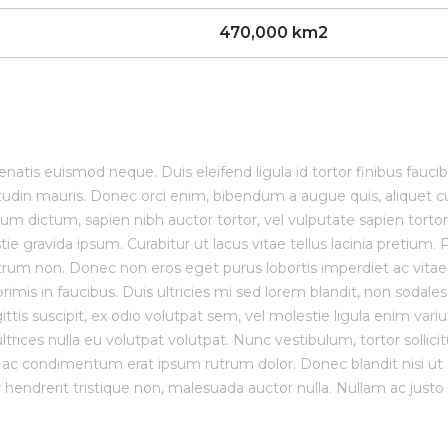
470,000 km2
enatis euismod neque. Duis eleifend ligula id tortor finibus faucib
citudin mauris. Donec orci enim, bibendum a augue quis, aliquet c
um dictum, sapien nibh auctor tortor, vel vulputate sapien tortor
ie gravida ipsum. Curabitur ut lacus vitae tellus lacinia pretium. 
rutrum non. Donec non eros eget purus lobortis imperdiet ac vitae
is in faucibus. Duis ultricies mi sed lorem blandit, non sodales
ttis suscipit, ex odio volutpat sem, vel molestie ligula enim variu
trices nulla eu volutpat volutpat. Nunc vestibulum, tortor sollici
, ac condimentum erat ipsum rutrum dolor. Donec blandit nisi ut
endrerit tristique non, malesuada auctor nulla. Nullam ac justo