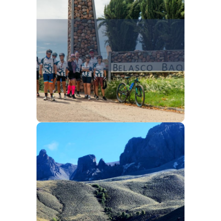
LA RUTA
DEL VINO
Para este recorrido te ofrecemos:
Alojamientos 5 estrellas,
degustación de los mejores vinos
y
paisajes majestuosos.
ARGENTINA
SUR
Lagos, volcanes y termas en Los
Andes.
Una zona de la cordillera que nos
permitirá apreciar grandes lagos,