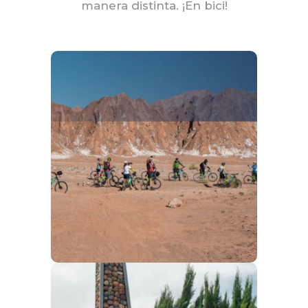
manera distinta. ¡En bici!
ARGENTINA
NORTE
Desde la ciudad de Salta (“la linda”)
recorremos primero los Valles
Calchaquíes, luego la selva, después
la Quebrada de Humahuaca y por
último la Puna Andina incluyendo un
enorme salar resplandeciente de
blancura.
MENDOZA -