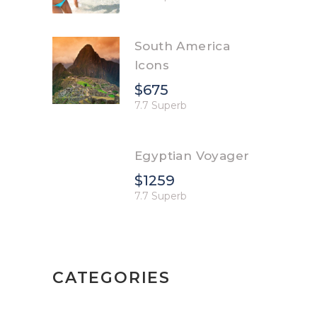
South America
Icons
$675
7.7 Superb
Egyptian Voyager
$1259
7.7 Superb
CATEGORIES