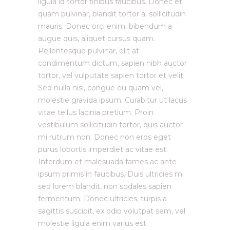
ligula id tortor finibus faucibus. Donec et
quam pulvinar, blandit tortor a, sollicitudin
mauris. Donec orci enim, bibendum a
augue quis, aliquet cursus quam.
Pellentesque pulvinar, elit at
condimentum dictum, sapien nibh auctor
tortor, vel vulputate sapien tortor et velit.
Sed nulla nisi, congue eu quam vel,
molestie gravida ipsum. Curabitur ut lacus
vitae tellus lacinia pretium. Proin
vestibulum sollicitudin tortor, quis auctor
mi rutrum non. Donec non eros eget
purus lobortis imperdiet ac vitae est.
Interdum et malesuada fames ac ante
ipsum primis in faucibus. Duis ultricies mi
sed lorem blandit, non sodales sapien
fermentum. Donec ultricies, turpis a
sagittis suscipit, ex odio volutpat sem, vel
molestie ligula enim varius est.