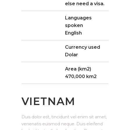
else need a visa.
Languages
spoken
English
Currency used
Dolar
Area (km2)
470,000 km2
VIETNAM
Duis dolor est, tincidunt vel enim sit amet,
venenatis euismod neque. Duis eleifend