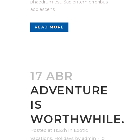
phaedrum est. Sapientem erroribus
adolescens...
READ MORE
17 ABR
ADVENTURE
IS
WORTHWHILE.
Posted at 11:32h
in
Exotic
Vacations
,
Holidays
by
admin
0