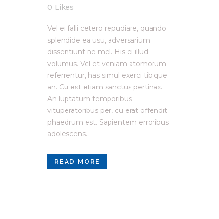
0
Likes
Vel ei falli cetero repudiare, quando
splendide ea usu, adversarium
dissentiunt ne mel. His ei illud
volumus. Vel et veniam atomorum
referrentur, has simul exerci tibique
an. Cu est etiam sanctus pertinax.
An luptatum temporibus
vituperatoribus per, cu erat offendit
phaedrum est. Sapientem erroribus
adolescens...
READ MORE