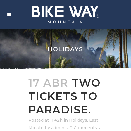
HOLIDAYS
17 ABR
TWO
TICKETS TO
PARADISE.
Posted at 11:42h
in
Holidays
,
Last
Minute
by
admin
0 Comments