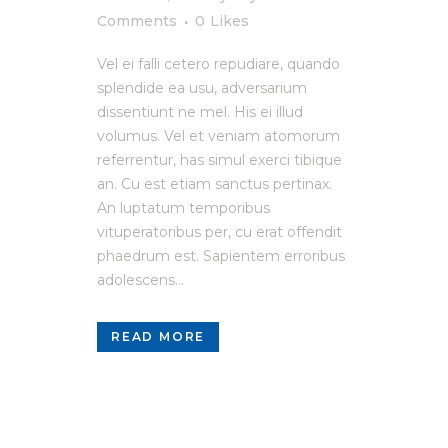
Comments
0
Likes
Vel ei falli cetero repudiare, quando
splendide ea usu, adversarium
dissentiunt ne mel. His ei illud
volumus. Vel et veniam atomorum
referrentur, has simul exerci tibique
an. Cu est etiam sanctus pertinax.
An luptatum temporibus
vituperatoribus per, cu erat offendit
phaedrum est. Sapientem erroribus
adolescens...
READ MORE