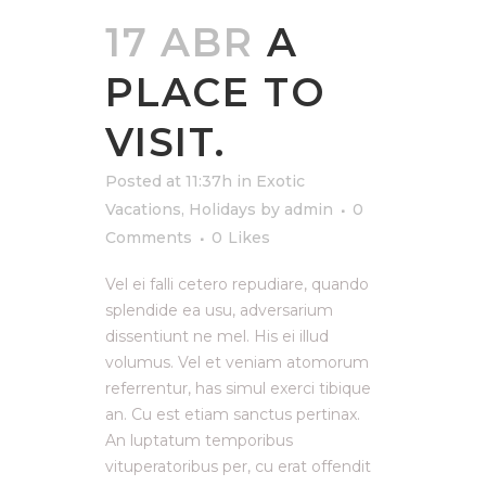
17 ABR
A
PLACE TO
VISIT.
Posted at 11:37h
in
Exotic
Vacations
,
Holidays
by
admin
0
Comments
0
Likes
Vel ei falli cetero repudiare, quando
splendide ea usu, adversarium
dissentiunt ne mel. His ei illud
volumus. Vel et veniam atomorum
referrentur, has simul exerci tibique
an. Cu est etiam sanctus pertinax.
An luptatum temporibus
vituperatoribus per, cu erat offendit